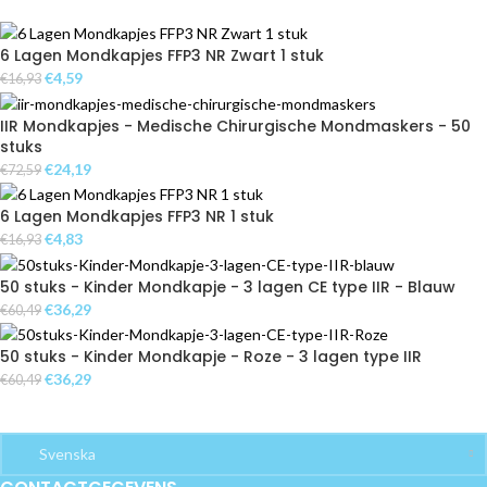
6 Lagen Mondkapjes FFP3 NR Zwart 1 stuk
€
4,59
€
16,93
IIR Mondkapjes - Medische Chirurgische Mondmaskers - 50
stuks
€
24,19
€
72,59
6 Lagen Mondkapjes FFP3 NR 1 stuk
€
4,83
€
16,93
50 stuks - Kinder Mondkapje - 3 lagen CE type IIR - Blauw
€
36,29
€
60,49
50 stuks - Kinder Mondkapje - Roze - 3 lagen type IIR
€
36,29
€
60,49
Svenska