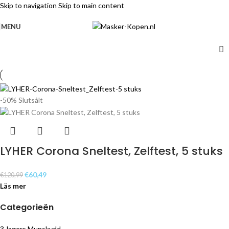
Skip to navigation
Skip to main content
GRATIS FRAKT från 49 € exkl.
MENU
-50%
Slutsålt
LYHER Corona Sneltest, Zelftest, 5 stuks
€
60,49
€
120,99
Läs mer
Categorieën
3-lagers Munskydd