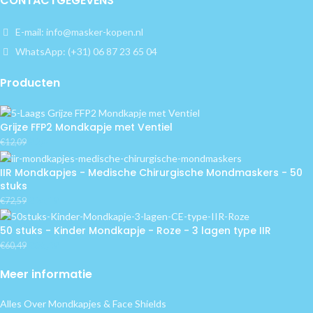
CONTACTGEGEVENS
E-mail: info@masker-kopen.nl
WhatsApp: (+31) 06 87 23 65 04
Producten
Grijze FFP2 Mondkapje met Ventiel
€
2,41
€
12,09
IIR Mondkapjes - Medische Chirurgische Mondmaskers - 50
stuks
€
24,19
€
72,59
50 stuks - Kinder Mondkapje - Roze - 3 lagen type IIR
€
36,29
€
60,49
Meer informatie
Alles Over Mondkapjes & Face Shields